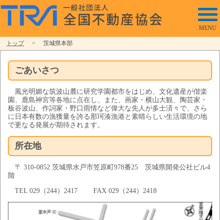
MENU
トップ
>
茨城県本部
一般社団法人 全国不動産協会
ごあいさつ
風光明媚な筑波山麓に研究学園都市をはじめ、文化遺産が偕楽
園、鹿島神宮等各地に点在し、また、画家・横山大観、陶芸家・
板谷波山、作詞家・野口雨情など偉大な先人が多士済々で、さら
に日本有数の漁獲量を誇る那珂湊漁港と素晴らしい生活環境の地
で更なる発展が期待されます。
所在地
〒 310-0852 茨城県水戸市笠原町978番25 茨城県開発公社ビル4
階
TEL 029（244）2417 FAX 029（244）2418